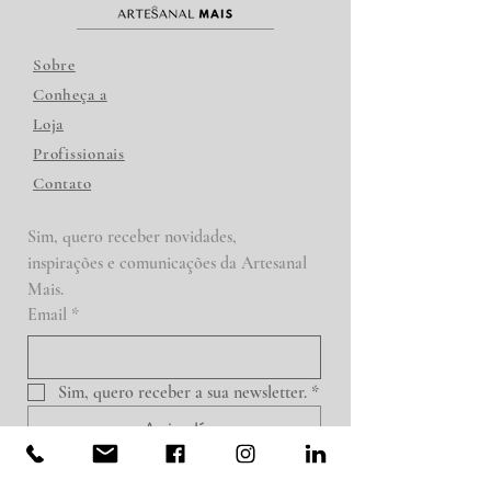
Sobre
Conheça a
Loja
Profissionais
Contato
Sim, quero receber novidades, 
inspirações e comunicações da Artesanal 
Mais.
Email
*
Sim, quero receber a sua newsletter.
*
Assine Já